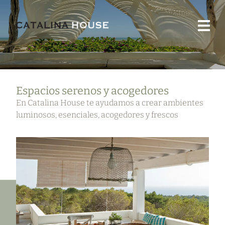
Proyectos
Nuestra
Esencia
Tienda
Prensa
Contacto
Espacios serenos y acogedores
En Catalina House te ayudamos a crear ambientes
luminosos, esenciales, acogedores y frescos