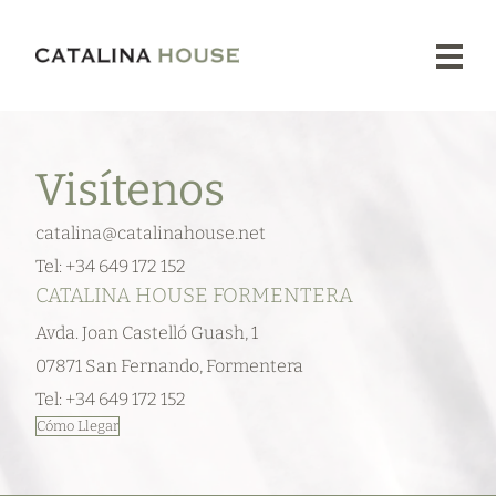
Proyectos
Nuestra
Esencia
Tienda
Prensa
Contacto
Visítenos
catalina@catalinahouse.net
Tel: +34
649 172 152
CATALINA HOUSE FORMENTERA
Avda. Joan Castelló Guash, 1
07871 San Fernando, Formentera
Tel: +34
649 172 152
Cómo Llegar