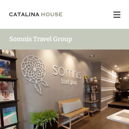
Proyectos
Nuestra
Esencia
Tienda
Somnis Travel Group
Prensa
Contacto